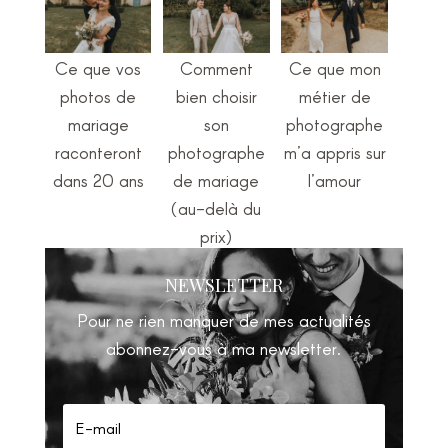
Ce que vos
Comment
Ce que mon
photos de
bien choisir
métier de
mariage
son
photographe
raconteront
photographe
m’a appris sur
dans 20 ans
de mariage
l’amour
(au-delà du
prix)
NEWSLETTER
Pour ne rien manquer de mes actualités
abonnez-vous à ma newsletter.