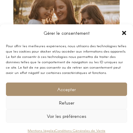
Gérer le consentement
Pour offrir les meilleures expériences, nous utilisons des technologies telles
que les cookies pour stocker et/ou accéder aux informations des appareils.
Le fait de consentir à ces technologies nous permettra de traiter des
données telles que le comportement de navigation ou les ID uniques sur
ce site. Le fait de ne pas consentir ou de retirer son consentement peut
avoir un effet négatif sur certaines caractéristiques et fonctions.
Suivez-moi sur Instagram
Accepter
Refuser
Copyright© 2014-2026 -
Adeline Setrin PHOTOGRAPHY
|
Photographe
Voir les préférences
de moments uniques
- SIREN : 793 431 727 |
Mentions légales
|
Conditions Générales de Vente
Mentions légales
Conditions Générales de Vente