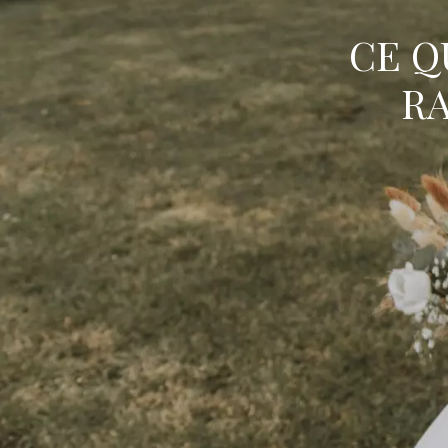
CE Q
R