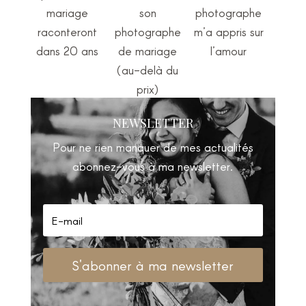
mariage
son
photographe
raconteront
photographe
m’a appris sur
dans 20 ans
de mariage
l’amour
(au-delà du
prix)
NEWSLETTER
Pour ne rien manquer de mes actualités
abonnez-vous à ma newsletter.
S'abonner à ma newsletter