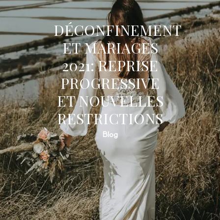
DÉCONFINEMENT
ET MARIAGES
2021: REPRISE
PROGRESSIVE
ET NOUVELLES
RESTRICTIONS
Blog