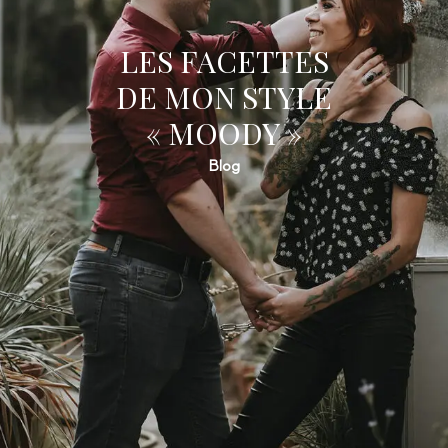
LES FACETTES
DE MON STYLE
« MOODY »
Blog