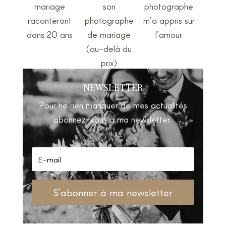
mariage
son
photographe
raconteront
photographe
m’a appris sur
dans 20 ans
de mariage
l’amour
(au-delà du
prix)
NEWSLETTER
Pour ne rien manquer de mes actualités
abonnez-vous à ma newsletter.
S'abonner à ma newsletter