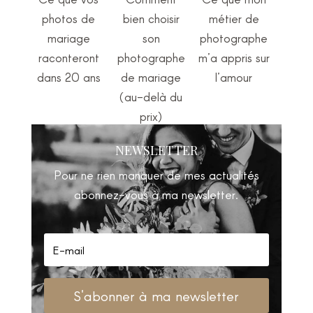
photos de
bien choisir
métier de
mariage
son
photographe
raconteront
photographe
m’a appris sur
dans 20 ans
de mariage
l’amour
(au-delà du
prix)
NEWSLETTER
Pour ne rien manquer de mes actualités
abonnez-vous à ma newsletter.
S'abonner à ma newsletter