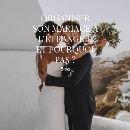
ORGANISER
SON MARIAGE À
L’ÉTRANGER:
ET POURQUOI
PAS ?
Blog